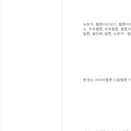
뉴토끼, 웹툰미리보기, 웹툰미리
스, 무료웹툰, 유료웹툰, 웹툰사
탑툰, 썰만화, 썰툰, 뉴토끼 -
툰코는 네이버웹툰 다음웹툰 