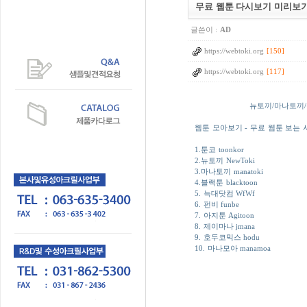
무료 웹툰 다시보기 미리보기 
글쓴이 :
AD
https://webtoki.org
[150]
https://webtoki.org
[117]
뉴토끼/마나토끼/북
웹툰 모아보기 - 무료 웹툰 보는 사이
1.툰코 toonkor
2.뉴토끼 NewToki
3.마나토끼 manatoki
4.블랙툰 blacktoon
5. 늑대닷컴 WfWf
6. 펀비 funbe
7. 아지툰 Agitoon
8. 제이마나 jmana
9. 호두코믹스 hodu
10. 마나모아 manamoa