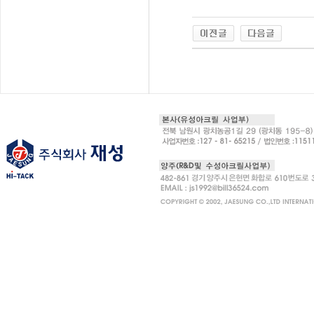
인
천
출
장
안
마
출
장
마
사
지
출
장
안
마
바
나
나
출
장
안
마
블