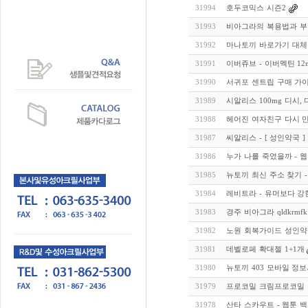
31994
호두코믹스 시즌2
31993
비아그라의 복용법과 
31992
마나토끼 바로가기 대체
31991
이버쥬브 - 이버멕틴 12m
31990
서귀포 센트립 구매 가
31989
시알리스 100mg 디시
31988
헤어진 여자친구 다시 
31987
씨알리스 - [ 성인약국 ]
31986
누가 나를 죽였을까 - 
31985
뉴토끼 최신 주소 찾기 
31984
레비트라 - 유머보다 
31983
경주 비아그라 qldkrmf
31982
노원 회복가이드 성인약국
31981
데벨로페 확대젤 1+1개
31980
뉴토끼 403 모바일 정보
31979
프로코밀 크림프로코밀
31978
산타 스카우트 - 웹툰 