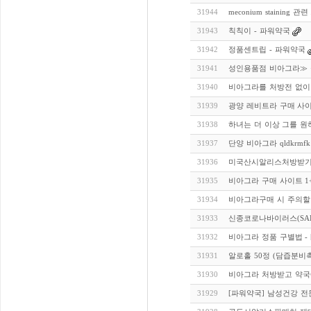
31944
meconium stainin
31943
칙칙이 - 파워약국
31942
정품센트립 - 파워약국
31941
성인용품점 비아그라≫ 클릭
31940
비아그라를 처방전 없이
31939
광양 레비트라 구매 사
31938
하녀는 더 이상 그를 원
31937
단양 비아그라 qldkrmf
31936
미국산시알리스처방받기
31935
비아그라 구매 사이트 1
31934
비아그라구매 시 주의할
31933
신종코로나바이러스(SARS
31932
비아그라 정품 구별법 - 
31931
알로홀 50정 (담즙분비
31930
비아그라 처방받고 약국
31929
[파워약국] 남성건강 전문