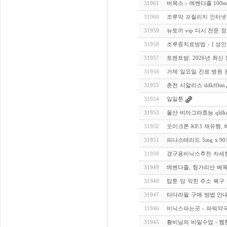
31961
버목스 - 메벤다졸 100m
31960
조루약 프릴리지 인터넷
31959
뉴토끼 vip 디시 전문 
31958
조루증치료방법 - [ 성인
31957
토렌트밤: 2026년 최
31956
거제 일요일 진료 병원 
31955
춘천 시알리스 tldkffltm
31954
일일툰
31953
울산 비아그라효능 qldkr
31952
오미크론 KP.3 재유행
31951
피나스테리드 5mg x 9
31950
경구용비닉스추천 자세한
31949
메벤다졸, 헝가리산 베목스
31948
탑툰 앙 막힌 주소 복구 
31947
타다라필 구매 방법 안
31946
비닉스파는곳 - 파워약
31945
황비님의 비밀수업 - 