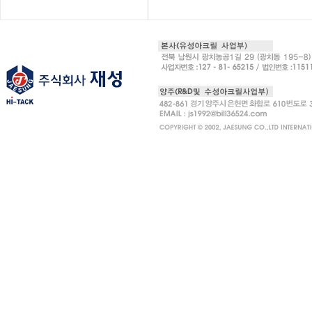
인
천
출
장
안
마
출
장
마
사
지
출
장
안
마
바
나
나
출
장
안
마
블
로
그