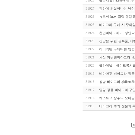
31928
골든시알리스판매처 제대
31927
강하게 되살아나는 남성
31926
뉴토끼 kt≫ 클릭 랭킹 B
31925
비아그라 구매 시 주의
31924
천연비아그라 - [ 성인약
31923
건강을 위한 필수품, 메
31922
이버멕틴 구매대행 방법
31921
서산 파워맨비아그라 vkdnj
31920
플라케닐 - 하이드록시클로
31919
비아마켓 비아그라 정품
31918
성남 비아그라 qldkrmf
31917
밀양 정품 비아그라 구
31916
퀘스트 지상주의 모바일
31915
비아그라 후기 전문가 추