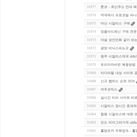
31977
툰코 - 최신주소 안내 
31976
약국에서 프로코밀 파나
31975
마산 시알리스 구매
31974
정품아드레닌 구매 전문
31973
야설 성인만화 같이 보
31972
광양 비닉스파는곳
31971
원주 시알리스약국 tldkffl
31970
트리아자비린 복용방법 및
31969
타다라필 내성 사이트 
31968
신규 웹하드 순위 2026
31967
여우코믹스
31966
실시간 티비 사이트 바
31965
시알리스 장시간 효과와 
31964
함평 시알리스에 대한 
31963
진도 비아그라가격 qldkrm
31962
홀덤포커 우회접속 - 홀